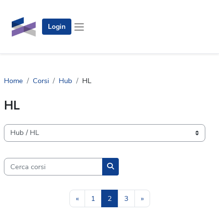
Vai al contenuto principale
Login
Pannello laterale
Home
Corsi
Hub
HL
HL
Categorie di corso
Cerca corsi
Cerca corsi
Pagina precedente
Pagina 1
Pagina 2
Pagina 3
Pagina successiva
«
1
2
3
»