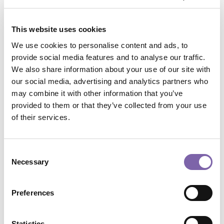
HL18 | Le opportunità, gli usi e i limiti dei dati digitali per
l’audience engagement
This website uses cookies
HL17 | Strumenti digitali per le collezioni: la Fondazione
Luigi Rovati
We use cookies to personalise content and ads, to
provide social media features and to analyse our traffic.
HL16 | L’era delle culture artificiali - Laboratorio di
We also share information about your use of our site with
progettazione
our social media, advertising and analytics partners who
HL15 | L’era delle culture artificiali. Il ruolo delle Intelligenze
may combine it with other information that you’ve
Artificiali nella cultura
provided to them or that they’ve collected from your use
HL14 | Fundraising digitale e crowdfunding per la cultura e
of their services.
le arti
HL13 | Sviluppare un piano strategico e di comunicazione
Consent
digitale
Necessary
Selection
HL12 | Declinare la strategia: marketing digitale e
comunicazione strategica
Preferences
HL09 | Le opportunità, gli usi e i limiti dei dati digitali per ​​
l’audience engagement
HL08 | Il piano strategico digitale di Triennale di Milano
Statistics