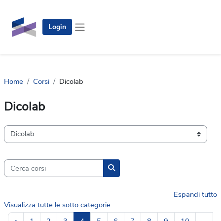
Vai al contenuto principale
Login
Pannello laterale
Home
Corsi
Dicolab
Dicolab
Categorie di corso
Cerca corsi
Cerca corsi
Espandi tutto
Visualizza tutte le sotto categorie
Pagina precedente
Pagina 1
Pagina 2
Pagina 3
Pagina 4
Pagina 5
Pagina 6
Pagina 7
Pagina 8
Pagina 9
Pagina 1
«
1
2
3
4
5
6
7
8
9
10
…