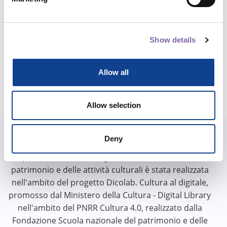
Pagina precedente
Pagina 1
Pagina 2
Pagina 3
Pagina 4
Pagina 5
Pagina 6
Pagina 7
Pagina 8
Pagina 9
Pagina 1
«
1
2
3
4
5
6
7
8
9
10
…
Pagina 12
Pagina successiva
12
»
Show details
Allow all
Allow selection
Deny
La piattaforma e-learning della Scuola nazionale del
patrimonio e delle attività culturali è stata realizzata
nell'ambito del progetto Dicolab. Cultura al digitale,
promosso dal Ministero della Cultura - Digital Library
nell'ambito del PNRR Cultura 4.0, realizzato dalla
Fondazione Scuola nazionale del patrimonio e delle