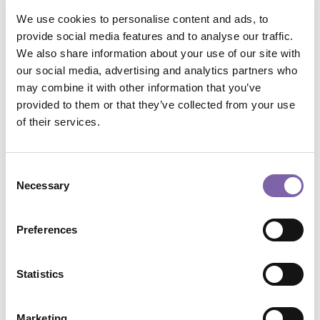
L'archivio digitale. Formazione e conservazione
We use cookies to personalise content and ads, to
Archivi digitali 1 - Introduzione alla gestione documentale
provide social media features and to analyse our traffic.
We also share information about your use of our site with
Archivi digitali 2 - La gestione documentale
our social media, advertising and analytics partners who
Archivi digitali 3 Parte 1 - La conservazione degli archivi
may combine it with other information that you’ve
digitali
provided to them or that they’ve collected from your use
Archivi digitali 3 Parte 2 - La conservazione degli archivi
of their services.
digitali
Archivi digitali 4 - La gestione e conservazione archivistica
nell'era del GDPR
Consent
Necessary
Selection
Musei e Digitale – Creare un sito web: strumenti e strategie
[Riservato Mic] Musei e Digitale – Creare un sito web:
Preferences
strumenti e strategie ON DEMAND
Communities digitali e patrimonio culturale
Statistics
I dati digitali e la produzione di conoscenza
Consapevolezza digitale. Psicologia ed etica nell'era
contemporanea
Marketing