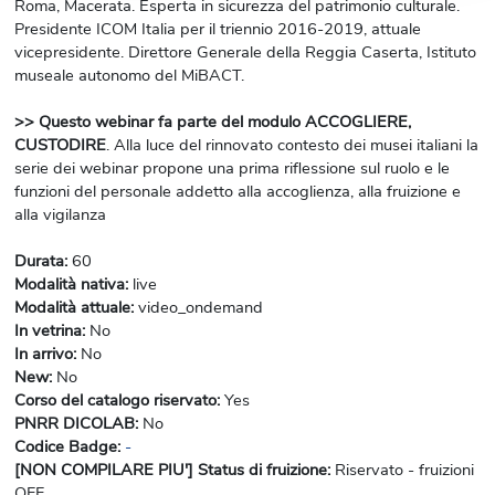
Roma, Macerata. Esperta in sicurezza del patrimonio culturale.
Presidente ICOM Italia per il triennio 2016-2019, attuale
vicepresidente. Direttore Generale della Reggia Caserta, Istituto
museale autonomo del MiBACT.
>> Questo webinar fa parte del modulo ACCOGLIERE,
CUSTODIRE
. Alla luce del rinnovato contesto dei musei italiani la
serie dei webinar propone una prima riflessione sul ruolo e le
funzioni del personale addetto alla accoglienza, alla fruizione e
alla vigilanza
Durata
:
60
Modalità nativa
:
live
Modalità attuale
:
video_ondemand
In vetrina
:
No
In arrivo
:
No
New
:
No
Corso del catalogo riservato
:
Yes
PNRR DICOLAB
:
No
Codice Badge
:
-
[NON COMPILARE PIU'] Status di fruizione
:
Riservato - fruizioni
OFF