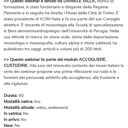
>> Questo webinar è tenuto da DANIELE JALLA,
storico di
formazione, è stato funzionario e dirigente della Regione
Piemonte e in seguito ha diretto i Musei della Città di Torino. È
stato presidente di ICOM Italia e fa ora parte del suo Consiglio
direttivo. È docente di museologia alla Scuola di specializzazione
in Beni demoetnoantropologici dell’Università di Perugia. Nella
sua attività di ricerca (in storia orale, storia della deportazione,
museologia e museografia, cultura alpina e storia valdese) ha
pubblicato tra saggi, articoli e volumi più di 200 titoli.
>> Questo webinar fa parte del modulo ACCOGLIERE,
CUSTODIRE.
Alla luce del rinnovato contesto dei musei italiani la
serie dei webinar propone una prima riflessione sul ruolo e le
funzioni del personale addetto alla accoglienza, alla fruizione e
alla vigilanza.
Durata
:
60
Modalità nativa
:
live
Modalità attuale
:
video_ondemand
In vetrina
:
No
In arrivo
:
No
New
:
No