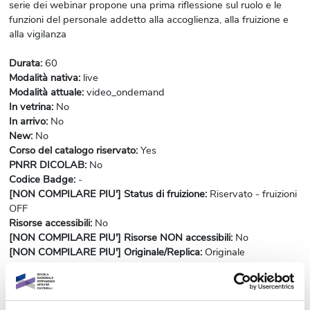
serie dei webinar propone una prima riflessione sul ruolo e le
funzioni del personale addetto alla accoglienza, alla fruizione e
alla vigilanza
Durata
:
60
Modalità nativa
:
live
Modalità attuale
:
video_ondemand
In vetrina
:
No
In arrivo
:
No
New
:
No
Corso del catalogo riservato
:
Yes
PNRR DICOLAB
:
No
Codice Badge
:
-
[NON COMPILARE PIU'] Status di fruizione
:
Riservato - fruizioni
OFF
Risorse accessibili
:
No
[NON COMPILARE PIU'] Risorse NON accessibili
:
No
[NON COMPILARE PIU'] Originale/Replica
:
Originale
Flag notifica custom
:
No
Notifiche abilitate
:
Yes
Ha il certificato?
:
No
Attiva barra completamento custom?
:
No