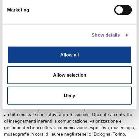
PNRR DICOLAB
:
No
Marketing
Codice Badge
:
-
[NON COMPILARE PIU'] Status di fruizione
:
Riservato - fruizioni
OFF
Risorse accessibili
:
No
Show details
[NON COMPILARE PIU'] Risorse NON accessibili
:
No
[NON COMPILARE PIU'] Originale/Replica
:
Originale
Flag notifica custom
:
No
Allow all
Notifiche abilitate
:
Yes
Ha il certificato?
:
No
Attiva barra completamento custom?
:
No
Allow selection
Visualizza Progressbar
:
No
Vuoi nascondere il box Dicolab?
:
No
La sicurezza nelle sale
Deny
>> Questo webinar è tenuto da TIZIANA MAFFEI.
Architetto, da
sempre ha coniugato le competenze, esperienze e interessi in
ambito museale con l’attività professionale. Docente a contratto
di insegnamenti inerenti la comunicazione, valorizzazione e
gestione dei beni culturali, comunicazione espositiva, museologia,
museografia in corsi di laurea negli atenei di Bologna, Torino,