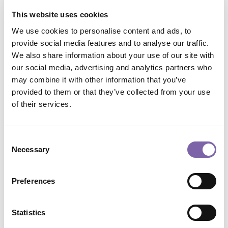
Visualizza Progressbar
:
No
This website uses cookies
Vuoi nascondere il box Dicolab?
:
No
We use cookies to personalise content and ads, to
La comunicazione efficace
provide social media features and to analyse our traffic.
>> Questo webinar è tenuto da CARLO ALBERTO PRATESI,
We also share information about your use of our site with
Professore ordinario di Economia e Gestione delle Imprese
our social media, advertising and analytics partners who
all’Università Roma Tre, Dipartimento di Economia Aziendale,
may combine it with other information that you’ve
dove tiene i corsi di
Marketing, innovazione e sostenibilità.
provided to them or that they’ve collected from your use
>> Questo webinar fa parte del modulo ACCOGLIERE,
of their services.
CUSTODIRE.
Alla luce del rinnovato contesto dei musei italiani
la serie dei webinar propone una prima riflessione sul ruolo e le
funzioni del personale addetto alla accoglienza, alla fruizione e
Consent
alla vigilanza.
Necessary
Selection
Durata
:
60
Modalità nativa
:
live
Preferences
Modalità attuale
:
video_ondemand
In vetrina
:
No
In arrivo
:
No
Statistics
New
:
No
Corso del catalogo riservato
:
Yes