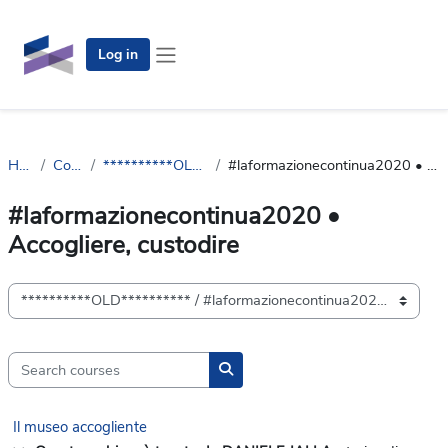
Skip to main content
Log in
Side panel
Home
Courses
**********OLD**********
#laformazionecontinua2020 • Accogliere, custodire
#laformazionecontinua2020 •
Accogliere, custodire
Course categories
Search courses
Search courses
Il museo accogliente