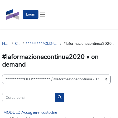
Vai al contenuto principale
Login
Pannello laterale
Home
Corsi
**********OLD**********
#laformazionecontinua2020 • on demand
#laformazionecontinua2020 • on
demand
Categorie di corso
Cerca corsi
Cerca corsi
MODULO Accogliere, custodire