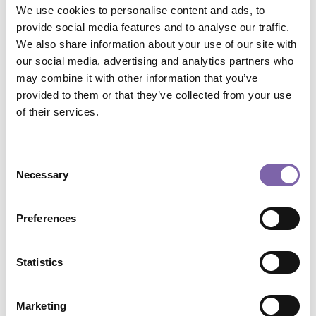
We use cookies to personalise content and ads, to
>> Nei giorni in cui i nostri istituti sono stati chiusi a causa della
provide social media features and to analyse our traffic.
pandemia, si è reso necessario trovare modi, forme e spazi per
mantenere viva la relazione tra cittadini e patrimonio culturale.
We also share information about your use of our site with
Una grande palestra per tutti che ha reso ormai
our social media, advertising and analytics partners who
improcrastinabile l’esigenza di disegnare nuove strategie e
may combine it with other information that you’ve
acquisire competenze per operare nello scenario che si aprirà
provided to them or that they’ve collected from your use
quando i visitatori torneranno a frequentare le sale dei musei e i
of their services.
nostri monumenti
>> 6 video on demand, tratti dai relativi webinar organizzati
Consent
nell'ambito de #LaFormazioneContinua, programma di
Necessary
formazione a distanza per i dipendenti MiBACT realizzato da
Selection
Fondazione Scuola dei beni e delle attività culturali e MiBACT -
Direzione Generale Educazione, ricerca e istituti culturali.
Preferences
Durata
:
360
Modalità nativa
:
live
Statistics
Modalità attuale
:
live
In vetrina
:
No
In arrivo
:
No
Marketing
New
:
No