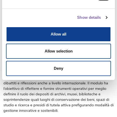
Corso del catalogo riservato
:
Sì
PNRR DICOLAB
:
No
Codice Badge
:
-
Show details
Risorse accessibili
:
No
[NON COMPILARE PIU'] Risorse NON accessibili
:
No
[NON COMPILARE PIU'] Originale/Replica
:
Replica
Allow all
Flag notifica custom
:
No
Notifiche abilitate
:
Sì
Ha il certificato?
:
No
Allow selection
Attiva barra completamento custom?
:
No
Visualizza Progressbar
:
No
Vuoi nascondere il box Dicolab?
:
No
Deny
MODULO Cura e gestione dei depositi
>> I depositi del patrimonio culturale sono oggi al centro di
dibattiti e riflessioni anche a livello internazionale. Il modulo ha
l’obiettivo di riflettere e fornire strumenti operativi per meglio
definire il ruolo dei depositi di archivi, musei, biblioteche e
soprintendenze quali luoghi di conservazione dei beni, spazi di
studio e ricerca e presidi di tutela attiva prefigurando modalità di
gestione innovative e sostenibili.