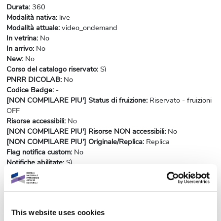
Durata
:
360
Modalità nativa
:
live
Modalità attuale
:
video_ondemand
In vetrina
:
No
In arrivo
:
No
New
:
No
Corso del catalogo riservato
:
Sì
PNRR DICOLAB
:
No
Codice Badge
:
-
[NON COMPILARE PIU'] Status di fruizione
:
Riservato - fruizioni
OFF
Risorse accessibili
:
No
[NON COMPILARE PIU'] Risorse NON accessibili
:
No
[NON COMPILARE PIU'] Originale/Replica
:
Replica
Flag notifica custom
:
No
Notifiche abilitate
:
Sì
Ha il certificato?
:
No
Attiva barra completamento custom?
:
No
Visualizza Progressbar
:
No
Vuoi nascondere il box Dicolab?
:
No
This website uses cookies
MODULO Comunicazione e mediazione (II edizione)