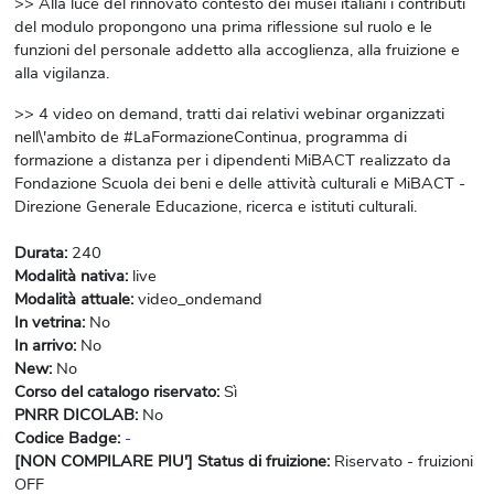
>> Alla luce del rinnovato contesto dei musei italiani i contributi
del modulo propongono una prima riflessione sul ruolo e le
funzioni del personale addetto alla accoglienza, alla fruizione e
alla vigilanza.
>> 4 video on demand, tratti dai relativi webinar organizzati
nell\'ambito de #LaFormazioneContinua, programma di
formazione a distanza per i dipendenti MiBACT realizzato da
Fondazione Scuola dei beni e delle attività culturali e MiBACT -
Direzione Generale Educazione, ricerca e istituti culturali.
Durata
:
240
Modalità nativa
:
live
Modalità attuale
:
video_ondemand
In vetrina
:
No
In arrivo
:
No
New
:
No
Corso del catalogo riservato
:
Sì
PNRR DICOLAB
:
No
Codice Badge
:
-
[NON COMPILARE PIU'] Status di fruizione
:
Riservato - fruizioni
OFF