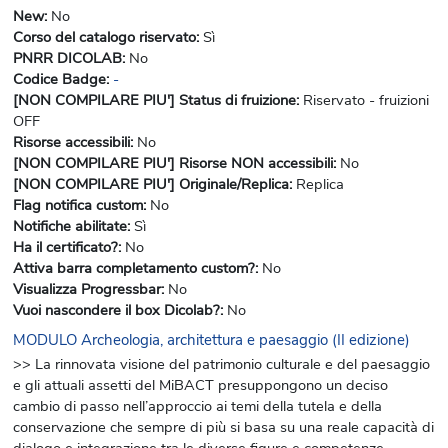
New
:
No
Corso del catalogo riservato
:
Sì
PNRR DICOLAB
:
No
Codice Badge
:
-
[NON COMPILARE PIU'] Status di fruizione
:
Riservato - fruizioni
OFF
Risorse accessibili
:
No
[NON COMPILARE PIU'] Risorse NON accessibili
:
No
[NON COMPILARE PIU'] Originale/Replica
:
Replica
Flag notifica custom
:
No
Notifiche abilitate
:
Sì
Ha il certificato?
:
No
Attiva barra completamento custom?
:
No
Visualizza Progressbar
:
No
Vuoi nascondere il box Dicolab?
:
No
MODULO Archeologia, architettura e paesaggio (II edizione)
>> La rinnovata visione del patrimonio culturale e del paesaggio
e gli attuali assetti del MiBACT presuppongono un deciso
cambio di passo nell’approccio ai temi della tutela e della
conservazione che sempre di più si basa su una reale capacità di
dialogo e integrazione tra le diverse figure e competenze