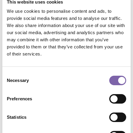
>> MUSEI IN CORSO è un progetto di informazione e
This website uses cookies
formazione promosso dal MiBACT – Direzione Generale Musei e
We use cookies to personalise content and ads, to
Direzione Generale Educazione ricerca e istituti culturali – in
provide social media features and to analyse our traffic.
collaborazione con la Fondazione Scuola dei beni e delle attività
culturali.
We also share information about your use of our site with
our social media, advertising and analytics partners who
>> Obiettivi di MUSEI IN CORSO: diffondere i principi, le finalità
may combine it with other information that you’ve
e le modalità di accreditamento al SMN; erogare contenuti
provided to them or that they’ve collected from your use
formativi in linea con gli standard di qualità (LUQV) alla base del
of their services.
sistema di accreditamento SMN.
Durata
:
720
Consent
Modalità nativa
:
live
Necessary
Modalità attuale
:
live
Selection
In vetrina
:
No
In arrivo
:
No
Preferences
New
:
No
Corso del catalogo riservato
:
Yes
PNRR DICOLAB
:
No
Statistics
Codice Badge
:
-
Risorse accessibili
:
No
[NON COMPILARE PIU'] Risorse NON accessibili
:
No