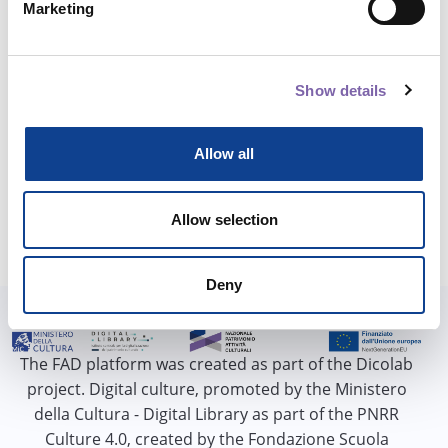
Marketing
[NON COMPILARE PIU'] Originale/Replica
:
Replica
Flag notifica custom
:
No
Notifiche abilitate
:
Yes
Ha il certificato?
:
Yes
Show details
Attiva barra completamento custom?
:
No
Visualizza Progressbar
:
No
Vuoi nascondere il box Dicolab?
:
No
Allow all
Allow selection
Deny
The FAD platform was created as part of the Dicolab
project. Digital culture, promoted by the Ministero
della Cultura - Digital Library as part of the PNRR
Culture 4.0, created by the Fondazione Scuola