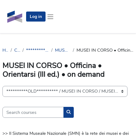
Skip to main content
Log in
Side panel
Home
Courses
**********OLD**********
MUSEI IN CORSO
MUSEI IN CORSO • Officina • Orientarsi (III ed.) • on demand
MUSEI IN CORSO • Officina •
Orientarsi (III ed.) • on demand
Course categories
Search courses
Search courses
>> Il Sistema Museale Nazionale (SMN) è la rete dei musei e dei