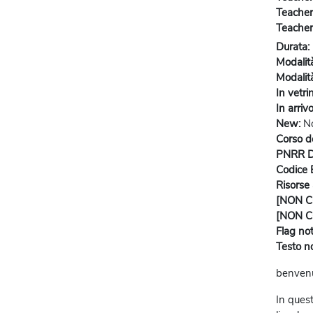
Teacher
Teacher
Durata
:
Modalit
Modalità
In vetri
In arriv
New
:
N
Corso de
PNRR 
Codice
Risorse 
[NON CO
[NON CO
Flag not
Testo no
benvenu
In quest