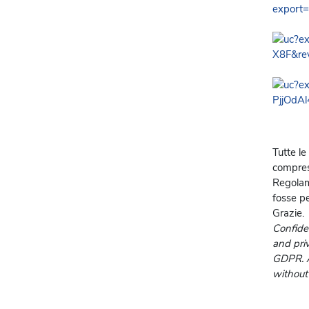
Tutte le
compresi
Regolam
fosse pe
Grazie.
Confiden
and pri
GDPR. An
without 