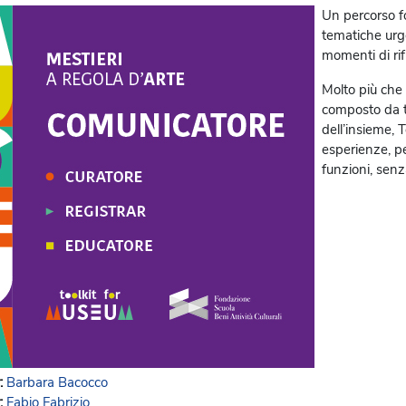
Un percorso fo
tematiche urge
momenti di rifl
Molto più che
composto da te
dell’insieme, 
esperienze, per
funzioni, senza
:
Barbara Bacocco
:
Fabio Fabrizio