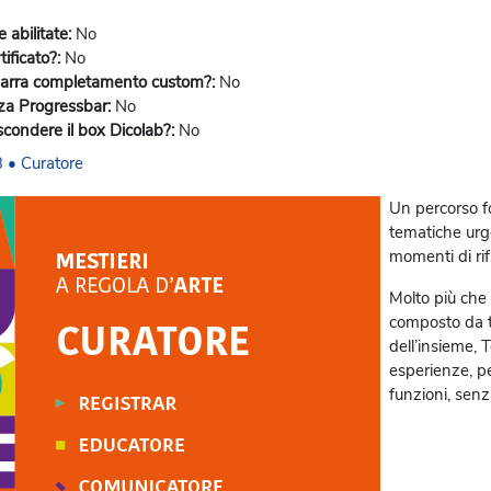
e abilitate
:
No
tificato?
:
No
barra completamento custom?
:
No
zza Progressbar
:
No
scondere il box Dicolab?
:
No
 • Curatore
Un percorso fo
tematiche urge
momenti di rifl
Molto più che
composto da te
dell’insieme, 
esperienze, per
funzioni, senza