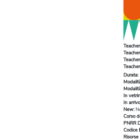
Teacher
Teacher
Teacher
Teacher
Durata
:
Modalit
Modalità
In vetri
In arriv
New
:
N
Corso de
PNRR 
Codice
Risorse 