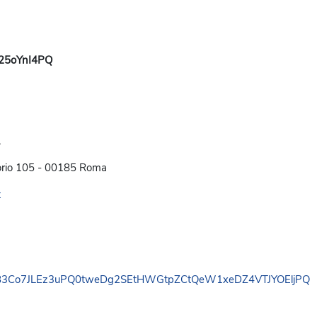
1
torio 105 - 00185 Roma
t