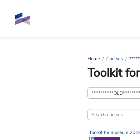
Skip to main content
Home
Courses
****
Toolkit f
Course categories
Search courses
Toolkit for museum 202