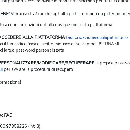
 quali potranno essere riviste in modalità asincrona per tutta la dura
ENE:
Verrai iscritta/o anche agli altri profili, in modo da poter rimaner
to alcune indicazioni utili alla navigazione della piattaforma:
ACCEDERE ALLA PIATTAFORMA
fad.fondazionescuolapatrimonio.i
sci il tuo codice fiscale, scritto minuscolo, nel campo USERNAME
sci la tua password personalizzata
PERSONALIZZARE/MODIFICARE/RECUPERARE
la propria passwo
ui
per avviare la procedura di recupero.
ormazione!
sk FAD
06.97858226 (int. 3)