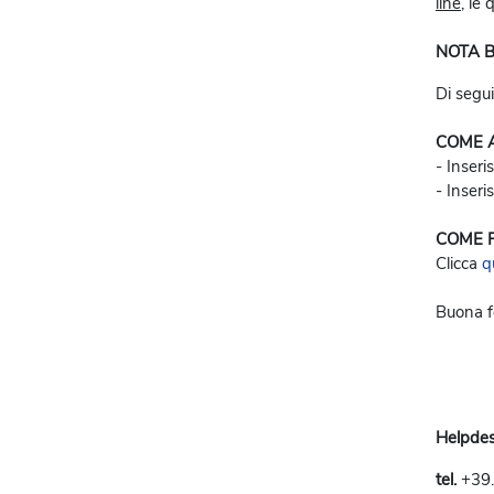
line
, le
NOTA B
Di segui
COME 
- Inseri
- Inseri
COME 
Clicca
q
Buona f
Helpde
tel.
+39.