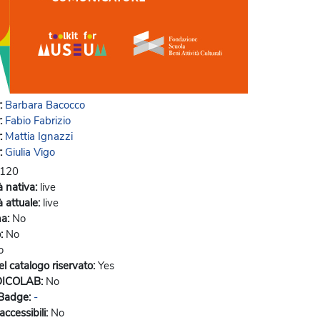
:
Barbara Bacocco
:
Fabio Fabrizio
:
Mattia Ignazzi
:
Giulia Vigo
120
à nativa
:
live
 attuale
:
live
na
:
No
o
:
No
o
l catalogo riservato
:
Yes
DICOLAB
:
No
 Badge
:
-
accessibili
:
No