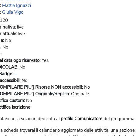
:
Mattia Ignazzi
:
Giulia Vigo
120
à nativa
:
live
 attuale
:
live
na
:
No
o
:
No
o
l catalogo riservato
:
Yes
DICOLAB
:
No
 Badge
:
-
accessibili
:
No
MPILARE PIU'] Risorse NON accessibili
:
No
MPILARE PIU'] Originale/Replica
:
Originale
ifica custom
:
No
tifica iscrizione
:
ta/o nella sezione dedicata al
profilo Comunicatore
del programma
a scheda troverai il calendario aggiornato delle attività, una sezione r