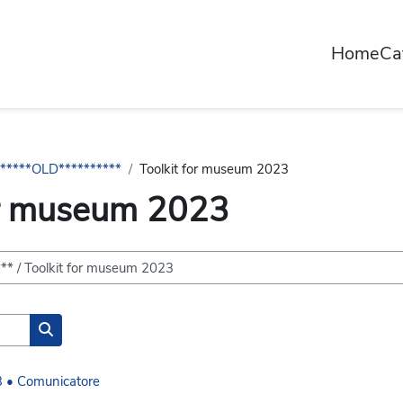
Home
Ca
******OLD**********
Toolkit for museum 2023
or museum 2023
Search courses
3 • Comunicatore