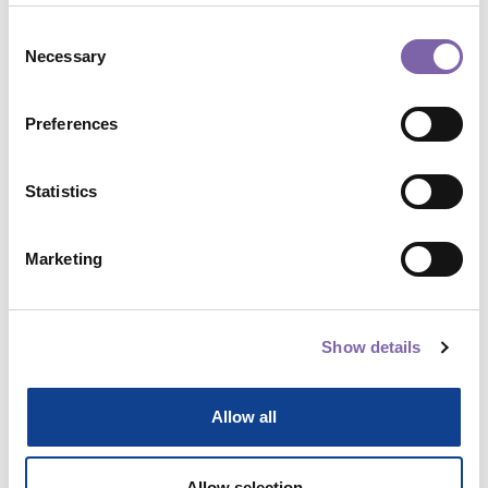
Consent
Necessary
Selection
Multimediale
Modellazione informativa: linee guida e
Preferences
protocolli di modellazione
di Di Giuda Giuseppe Martino
Statistics
Open Badge
Parte di 1 percorso
Marketing
Vedi dettagli
1h
Show details
Allow all
Allow selection