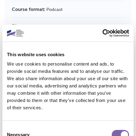
Course format:
Podcast
Plan:
Dicolab
Macro skills:
Cultural heritage digitisation and
technologies
This website uses cookies
We use cookies to personalise content and ads, to
Micro skills:
Digital mindset, Policies and governance of
provide social media features and to analyse our traffic.
digital transformation
We also share information about your use of our site with
our social media, advertising and analytics partners who
Application domains:
Trasversale
may combine it with other information that you’ve
provided to them or that they’ve collected from your use
Total duration:
2h
of their services.
Share course
Consent
Necessary
Selection