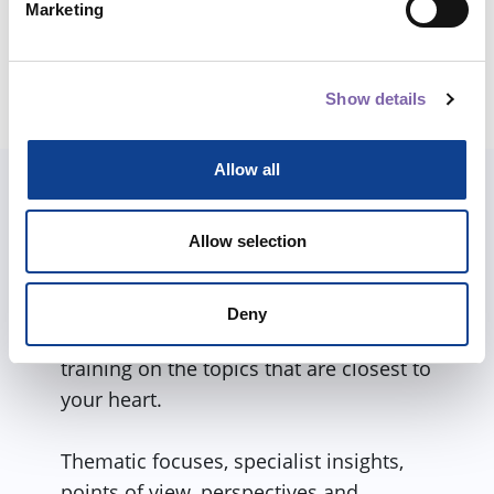
Total duration:
1h 15m
Marketing
Share course
Show details
Allow all
Also explore paths
Allow selection
We have built paths and itineraries for
you between the different courses to
Deny
better accompany you in a complete
training on the topics that are closest to
your heart.
Thematic focuses, specialist insights,
points of view, perspectives and