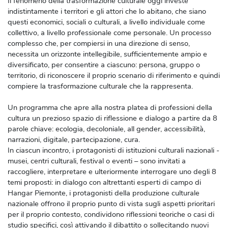
Il fenomeno della trasformazione culturale oggi investe
indistintamente i territori e gli attori che lo abitano, che siano
questi economici, sociali o culturali, a livello individuale come
collettivo, a livello professionale come personale. Un processo
complesso che, per compiersi in una direzione di senso,
necessita un orizzonte intellegibile, sufficientemente ampio e
diversificato, per consentire a ciascuno: persona, gruppo o
territorio, di riconoscere il proprio scenario di riferimento e quindi
compiere la trasformazione culturale che la rappresenta.
Un programma che apre alla nostra platea di professioni della
cultura un prezioso spazio di riflessione e dialogo a partire da 8
parole chiave: ecologia, decoloniale, all gender, accessibilità,
narrazioni, digitale, partecipazione, cura.
In ciascun incontro, i protagonisti di istituzioni culturali nazionali -
musei, centri culturali, festival o eventi – sono invitati a
raccogliere, interpretare e ulteriormente interrogare uno degli 8
temi proposti: in dialogo con altrettanti esperti di campo di
Hangar Piemonte, i protagonisti della produzione culturale
nazionale offrono il proprio punto di vista sugli aspetti prioritari
per il proprio contesto, condividono riflessioni teoriche o casi di
studio specifici, così attivando il dibattito o sollecitando nuovi