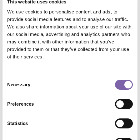
This website uses cookies
This course is part of 1 path :
Per una drammaturgia del presente
We use cookies to personalise content and ads, to
provide social media features and to analyse our traffic.
We also share information about your use of our site with
General informations
our social media, advertising and analytics partners who
may combine it with other information that you’ve
provided to them or that they’ve collected from your use
of their services.
Course format:
Video
Plan:
Per una Drammaturgia del presente
Consent
Necessary
Selection
Macro skills:
Engagement, accessibility and
communication
Preferences
Micro skills:
Audience development and cultural
participation
Statistics