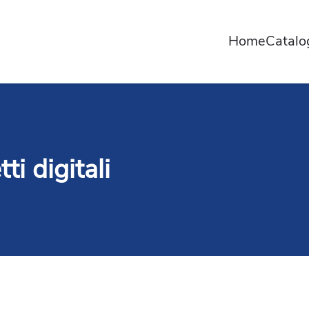
Home
Catal
tti digitali