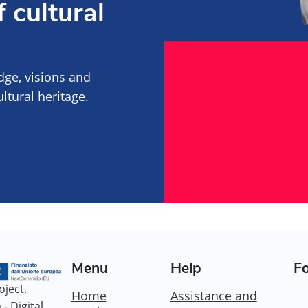
 cultural
edge, visions and
tural heritage.
Menu
Help
Fo
oject.
Home
Assistance and
- Digital