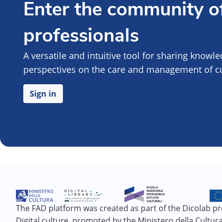
Enter the community of
professionals
A versatile and intuitive tool for sharing knowl
perspectives on the care and management of cul
Sign in
The FAD platform was created as part of the Dicolab pr
Digital culture, promoted by the Ministero della Cultura 