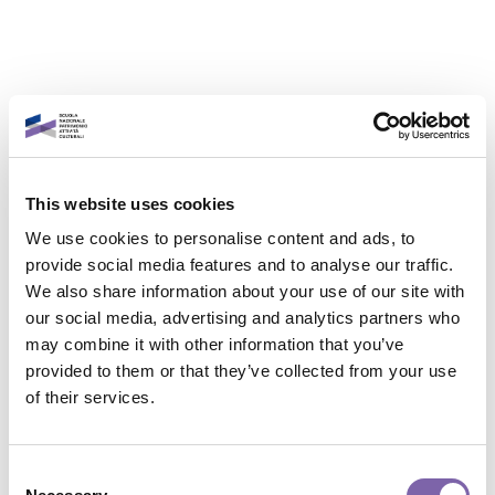
Iscriviti
1 percorso collegato
This website uses cookies
Questo corso è parte di 1 percorso :
We use cookies to personalise content and ads, to
Biblioteche digitali
provide social media features and to analyse our traffic.
We also share information about your use of our site with
our social media, advertising and analytics partners who
Informazioni generali
may combine it with other information that you’ve
provided to them or that they’ve collected from your use
of their services.
Codice corso :
R3.2-4
Consent
Chi:
Pasqui Valdo