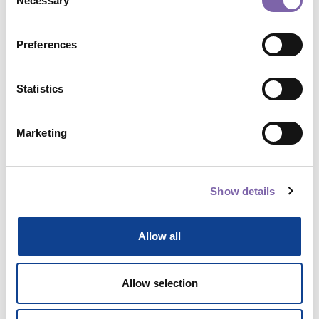
Necessary
Selection
Formato corso:
Video
Preferences
Programma:
Dicolab
Statistics
Ambiti tematici:
Digitalizzazione e tecnologie per il
patrimonio
Marketing
Temi:
Sistemi informativi, piattaforme e servizi digitali
Show details
Ambiti di applicazione:
Biblioteche
Allow all
Durata complessiva:
2h 30m
Allow selection
Condividi corso