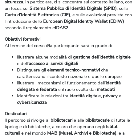
sicurezza
. In particolare, ci si concentra sul contesto italiano, con
un focus sul
Sistema Pubblico di Identità Digitale (SPID)
, sulla
Carta d’Identità Elettronica (CIE)
, e sulle evoluzioni previste con
l’introduzione dello
European Digital Identity Wallet (EDIW)
secondo il regolamento
eIDAS2
.
Obiettivi formativi
Al termine del corso il/la partecipante sarà in grado di:
Illustrare alcune modalità di
gestione dell’identità digitale
e dell’
accesso ai servizi digitali
Distinguere gli
elementi tecnico-normativi
che
caratterizzano il contesto nazionale e quello europeo
Illustrare i meccanismi di funzionamento dell’
identità
delegata e federata
e il ruolo svolto dai
metadati
Identificare le relazioni tra
identità digitale, privacy
e
cybersicurezza
Destinatari
Il percorso si rivolge ai
bibliotecari
e alle
bibliotecarie
di tutte le
tipologie di biblioteche, a coloro che operano negli
Istituti
culturali
e nel mondo
MAB (Musei, Archivi e Biblioteche)
, e a