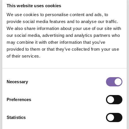
This website uses cookies
We use cookies to personalise content and ads, to
Codice corso :
provide social media features and to analyse our traffic.
G7.1-3
We also share information about your use of our site with
our social media, advertising and analytics partners who
Chi:
Coen Cagli Massimo, Tovaglieri Riccardo
may combine it with other information that you’ve
provided to them or that they’ve collected from your use
Formato corso:
Multimediale
of their services.
Programma:
Dicolab
Consent
Necessary
Selection
Ambiti tematici:
Gestione, pianificazione e sviluppo
Preferences
Temi:
Sostenibilità e modelli di gestione
Ambiti di applicazione:
Tutti
Statistics