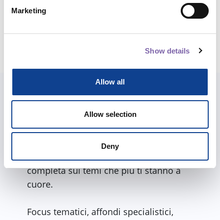
Durata complessiva:
1h
Marketing
Condividi corso
Show details
Allow all
Esplora anche i percorsi
Allow selection
Abbiamo costruito per te percorsi e
itinerari tra i diversi corsi per meglio
Deny
accompagnarti in una formazione
completa sui temi che più ti stanno a
cuore.
Focus tematici, affondi specialistici,