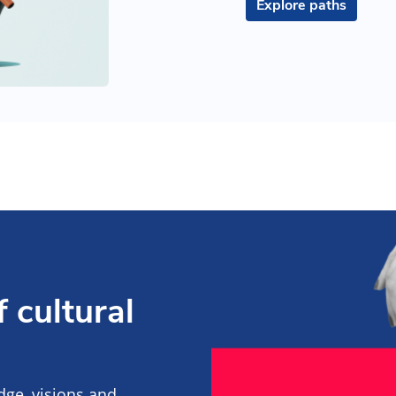
Explore paths
 cultural
edge, visions and