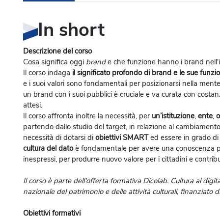
In short
Descrizione del corso
Cosa significa oggi
brand
e che funzione hanno i brand nell'i
Il corso indaga
il significato profondo di brand
e le sue funzio
e i suoi valori sono fondamentali per posizionarsi nella mente 
un brand con i suoi pubblici è cruciale e va curata con costanz
attesi.
Il corso affronta inoltre la necessità, per
un’istituzione
,
ente
,
o
partendo dallo studio del target, in relazione al cambiamento de
necessità di dotarsi di
obiettivi SMART
ed essere in grado di 
cultura del dato
è fondamentale per avere una conoscenza più
inespressi, per produrre nuovo valore per i cittadini e contribu
Il corso è parte dell'offerta formativa Dicolab. Cultura al digita
nazionale del patrimonio e delle attività culturali, finanziato
Obiettivi formativi