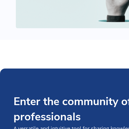
Enter the community of
professionals
A versatile and intuitive tool for sharing knowl