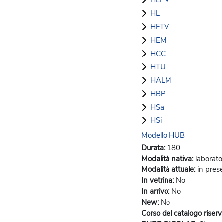
HLPV
HL
HFTV
HEM
HCC
HTU
HALM
HBP
HSa
HSi
Modello HUB
Durata
:
180
Modalità nativa
:
laborato
Modalità attuale
:
in pres
In vetrina
:
No
In arrivo
:
No
New
:
No
Corso del catalogo riser