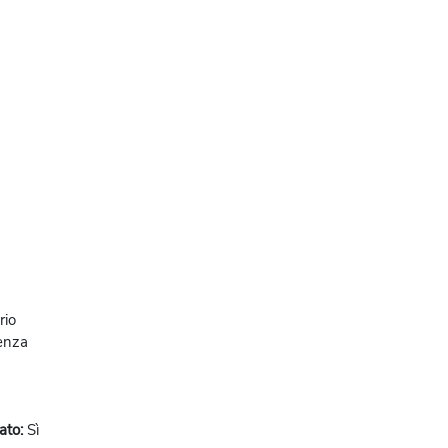
rio
enza
vato
:
Sì