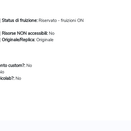
tatus di fruizione
:
Riservato - fruizioni ON
isorse NON accessibili
:
No
riginale/Replica
:
Originale
ento custom?
:
No
No
icolab?
:
No