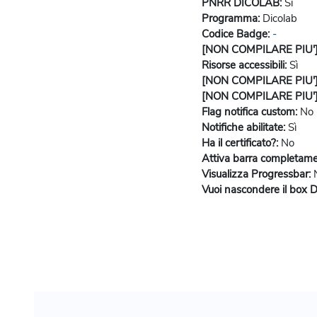
PNRR DICOLAB
:
Sì
Programma
:
Dicolab
Codice Badge
:
-
[NON COMPILARE PIU'] S
Risorse accessibili
:
Sì
[NON COMPILARE PIU'] R
[NON COMPILARE PIU'] O
Flag notifica custom
:
No
Notifiche abilitate
:
Sì
Ha il certificato?
:
No
Attiva barra completam
Visualizza Progressbar
:
Vuoi nascondere il box D