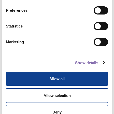
Preferences
Vedi dettagli
1h
Statistics
Marketing
Show details
Allow all
Multimediale
Allow selection
IA e accessibilità per la cultura
di Roncaglia Gino
Open Badge
Deny