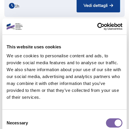
Vedi dettagli
1h
This website uses cookies
We use cookies to personalise content and ads, to
provide social media features and to analyse our traffic.
We also share information about your use of our site with
our social media, advertising and analytics partners who
may combine it with other information that you’ve
provided to them or that they’ve collected from your use
Multimediale
IA generativa e prompting: tecniche e
of their services.
strategie
di Roncaglia Gino
Consent
Open Badge
Necessary
Selection
Parte di 1 percorso