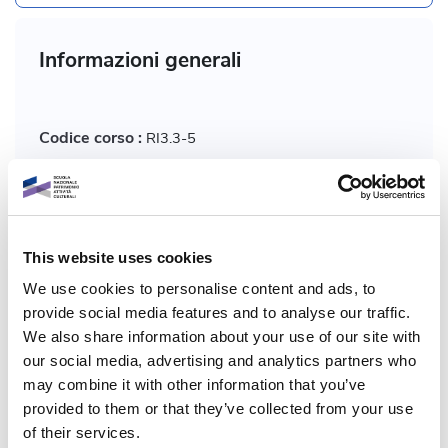
Informazioni generali
Codice corso :
RI3.3-5
Formato corso:
Multimediale
Programma:
Dicolab
This website uses cookies
We use cookies to personalise content and ads, to
Ambiti tematici:
Studio, ricerca e approfondimenti
provide social media features and to analyse our traffic.
We also share information about your use of our site with
Temi:
Nuove tecnologie per il patrimonio culturale,
our social media, advertising and analytics partners who
Politiche, linee di indirizzo e dibattito contemporaneo
may combine it with other information that you’ve
provided to them or that they’ve collected from your use
Ambiti di applicazione:
of their services.
Tutti