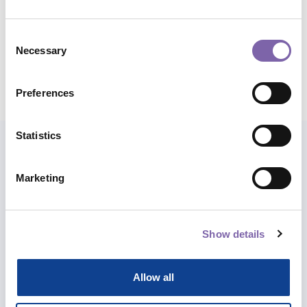
Durata complessiva:
1h
Consent
Necessary
Selection
Condividi corso
Preferences
Statistics
Esplora anche i percorsi
Marketing
Abbiamo costruito per te percorsi e
itinerari tra i diversi corsi per meglio
Show details
accompagnarti in una formazione
completa sui temi che più ti stanno a
cuore.
Allow all