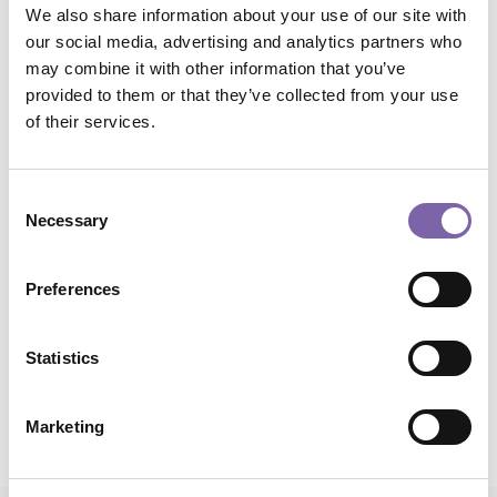
We also share information about your use of our site with
our social media, advertising and analytics partners who
Plan:
Dicolab
may combine it with other information that you’ve
provided to them or that they’ve collected from your use
Macro skills:
Engagement, accessibility and
of their services.
communication
Micro skills:
Accessibility, inclusion and universal
Consent
design, Audience development and cultural participation
Necessary
Selection
Application domains:
All
Preferences
Total duration:
1h
Statistics
Share course
Marketing