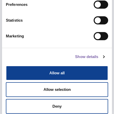
Also explore paths
Preferences
We have built paths and itineraries for
Statistics
you between the different courses to
better accompany you in a complete
Marketing
training on the topics that are closest to
your heart.
Show details
Thematic focuses, specialist insights,
points of view, perspectives and
Allow all
scenarios.
Allow selection
Explore paths
Deny