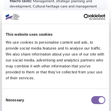
Macro skills:
Management, strategic planning and
development, Cultural heritage care and management
Micro skills:
Sustainability and management models,
Protection and safeguarding
This website uses cookies
Level:
Entry level
We use cookies to personalise content and ads, to
provide social media features and to analyse our traffic.
Application domains:
Parks and Gardens
We also share information about your use of our site with
our social media, advertising and analytics partners who
Total duration:
3h
may combine it with other information that you’ve
provided to them or that they’ve collected from your use
of their services.
Share course
Consent
Necessary
Selection