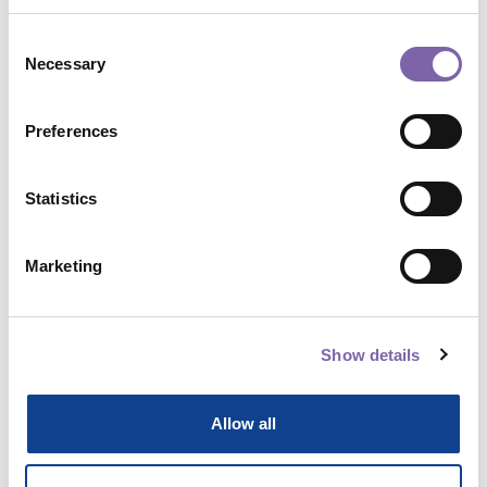
Codice corso :
CU11.5-8
Consent
Necessary
Selection
Chi:
Papi Francesca
Formato corso:
Video
Preferences
Programma:
Dicolab
Statistics
Ambiti tematici:
Digitalizzazione e tecnologie per il
Marketing
patrimonio, Studio, ricerca e approfondimenti
Temi:
Sistemi informativi, piattaforme e servizi digitali,
Show details
Banche dati e gestione della conoscenza, Banche dati,
interoperabilità e gestione della conoscenza
Allow all
Ambiti di applicazione:
Biblioteche