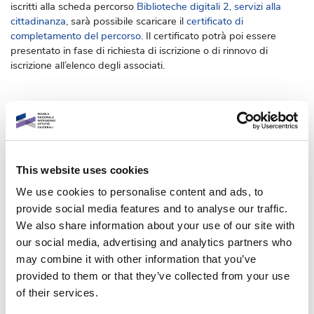
iscritti alla
scheda percorso
Biblioteche digitali 2, servizi alla
cittadinanza
, sarà possibile scaricare il
certificato di
completamento del percorso
. Il certificato potrà poi essere
presentato in fase di richiesta di iscrizione o di rinnovo di
iscrizione all’elenco degli associati.
Iscriviti
This website uses cookies
1 percorso collegato
We use cookies to personalise content and ads, to
Questo corso è parte di 1 percorso :
provide social media features and to analyse our traffic.
Biblioteche digitali 2 - Servizi alla cittadinanza
We also share information about your use of our site with
our social media, advertising and analytics partners who
may combine it with other information that you’ve
Informazioni generali
provided to them or that they’ve collected from your use
of their services.