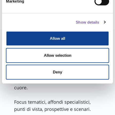
Marketing
Condividi corso
Show details
Allow all
Esplora anche i percorsi
Allow selection
Abbiamo costruito per te percorsi e
itinerari tra i diversi corsi per meglio
Deny
accompagnarti in una formazione
completa sui temi che più ti stanno a
cuore.
Focus tematici, affondi specialistici,
punti di vista, prospettive e scenari.