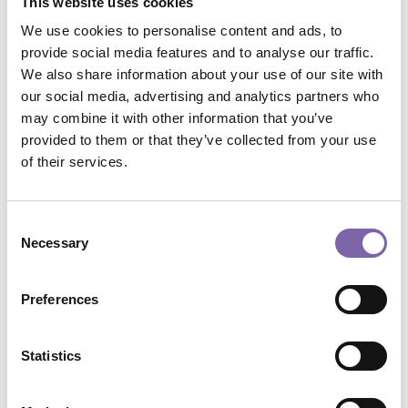
This website uses cookies
We use cookies to personalise content and ads, to
Codice corso :
CU9.1-1
provide social media features and to analyse our traffic.
We also share information about your use of our site with
Chi:
Viola Fabio
our social media, advertising and analytics partners who
may combine it with other information that you’ve
Formato corso:
Multimediale
provided to them or that they’ve collected from your use
of their services.
Programma:
Dicolab
Consent
Ambiti tematici:
Cura e gestione del patrimonio
Necessary
Selection
Temi:
Fruizione e valorizzazione
Preferences
Ambiti di applicazione:
Tutti
Statistics
Durata complessiva:
1h