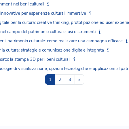
nment nei beni culturali
innovative per esperienze culturali immersive
tale per la cultura: creative thinking, prototipazione ed user experi
nel campo del patrimonio culturale: usi e strumenti
 il patrimonio culturale: come realizzare una campagna efficace
la cultura: strategie e comunicazione digitale integrata
sato: la stampa 3D per i beni culturali
logie di visualizzazione, opzioni tecnologiche e applicazioni al patr
Page 1
Page 2
Page 3
Next page
1
2
3
»