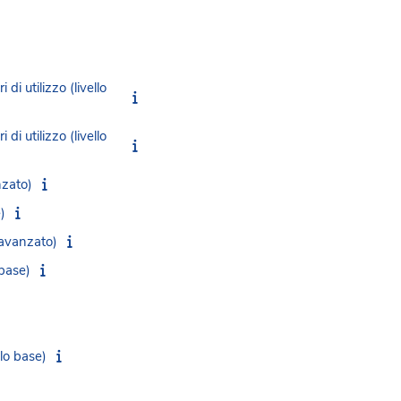
di utilizzo (livello
di utilizzo (livello
nzato)
)
 avanzato)
 base)
llo base)