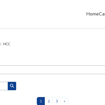
Home
Ca
HCC
Search courses
Page 1
Page 2
Page 3
Next page
1
2
3
»