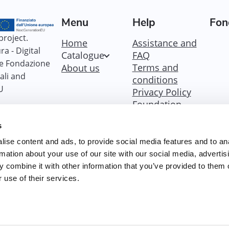
Menu
Help
Fon
project.
Home
Assistance and
a - Digital
Catalogue
FAQ
he Fondazione
Terms and
About us
ali and
conditions
U
Privacy Policy
Foundation
Policy
s
Policy Dicolab
Cookie Policy
ise content and ads, to provide social media features and to an
Accessibility
rmation about your use of our site with our social media, advertis
statement
 combine it with other information that you’ve provided to them o
Accessibility
 use of their services.
goals