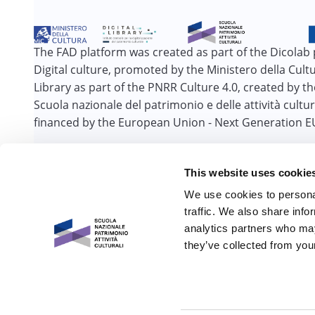
The FAD platform was created as part of the Dicolab 
Digital culture, promoted by the Ministero della Cultur
Library as part of the PNRR Culture 4.0, created by t
Scuola nazionale del patrimonio e delle attività cultur
financed by the European Union - Next Generation E
This website uses cookie
We use cookies to personal
traffic. We also share info
analytics partners who may
they’ve collected from your