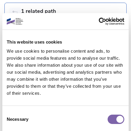
1 related path
This course is part of 1 path :
Contesti e opportunità della modellazione digitale
informativa relativa agli edifici storici
This website uses cookies
General informations
We use cookies to personalise content and ads, to
provide social media features and to analyse our traffic.
We also share information about your use of our site with
our social media, advertising and analytics partners who
Course code :
R6.2-2
may combine it with other information that you’ve
provided to them or that they’ve collected from your use
Who:
Spanò Antonia, Fassi Francesco, Della Torre
of their services.
Stefano
Course format:
Video
Consent
Necessary
Selection
Plan:
Dicolab