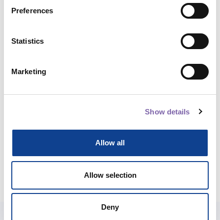
Preferences
Macro skills:
Cultural heritage digitisation and
technologies, Management, strategic planning and
Statistics
development
Micro skills:
Digitisation and digital modelling,
Marketing
Sustainability and management models
Application domains:
Trasversale
Show details
Total duration:
2h
Allow all
Share course
Allow selection
Deny