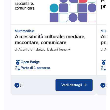
Multimediale
Multi
Accessibilità culturale: mediare,
Acce
raccontare, comunicare
prat
di Acanfora Fabrizio, Balzani Irene, +
di Ag
Open Badge
O
Parte di 1 percorso
Pa
Vedi dettagli
5h
5h