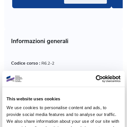
Informazioni generali
Codice corso :
R6.2-2
Chi:
Spanò Antonia, Fassi Francesco, Della Torre
Stefano
This website uses cookies
Formato corso:
Video
We use cookies to personalise content and ads, to
provide social media features and to analyse our traffic.
Programma:
Dicolab
We also share information about your use of our site with