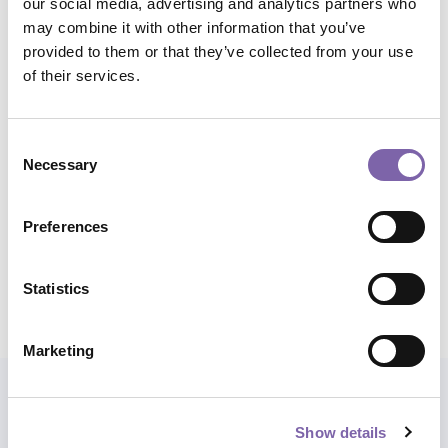
our social media, advertising and analytics partners who
Ambiti tematici:
Digitalizzazione e tecnologie per il
may combine it with other information that you’ve
patrimonio, Gestione, pianificazione e sviluppo
provided to them or that they’ve collected from your use
of their services.
Temi:
Digitalizzazione e modellazione digitale,
Sostenibilità e modelli di gestione
Consent
Necessary
Ambiti di applicazione:
Trasversale
Selection
Durata complessiva:
2h
Preferences
Statistics
Condividi corso
Marketing
Esplora anche i percorsi
Show details