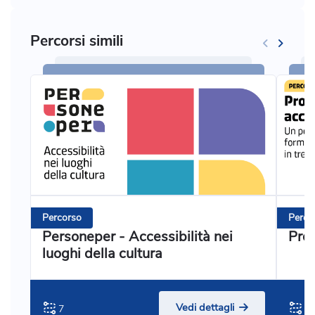
Percorsi simili
Percorso
Perco
Personeper - Accessibilità nei
Prog
luoghi della cultura
Vedi dettagli
7
3