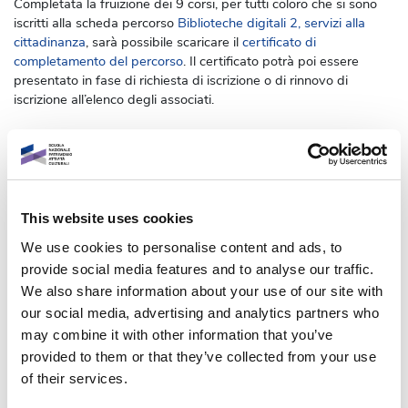
Completata la fruizione dei
9 corsi
, per tutti coloro che si sono
iscritti alla
scheda percorso
Biblioteche digitali 2, servizi alla
cittadinanza
, sarà possibile scaricare il
certificato di
completamento del percorso
. Il certificato potrà poi essere
presentato in fase di richiesta di iscrizione o di rinnovo di
iscrizione all’elenco degli associati.
Iscriviti
This website uses cookies
We use cookies to personalise content and ads, to
1 percorso collegato
provide social media features and to analyse our traffic.
Questo corso è parte di 1 percorso :
Biblioteche digitali 2 - Servizi alla cittadinanza
We also share information about your use of our site with
our social media, advertising and analytics partners who
may combine it with other information that you’ve
provided to them or that they’ve collected from your use
Informazioni generali
of their services.