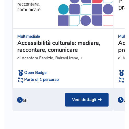
Multimediale
Multi
Accessibilità culturale: mediare,
Acce
raccontare, comunicare
prat
di Acanfora Fabrizio, Balzani Irene, +
di Ag
Open Badge
O
Parte di 1 percorso
Pa
Vedi dettagli
5h
5h