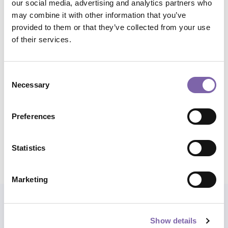
our social media, advertising and analytics partners who
Ambiti tematici:
Studio, ricerca e approfondimenti,
may combine it with other information that you’ve
Digitalizzazione e tecnologie per il patrimonio
provided to them or that they’ve collected from your use
of their services.
Temi:
Banche dati e gestione della conoscenza, Banche
dati, interoperabilità e gestione della conoscenza
Consent
Necessary
Ambiti di applicazione:
Biblioteche
Selection
Durata complessiva:
2h 30m
Preferences
Statistics
Condividi corso
Marketing
Esplora anche i percorsi
Show details