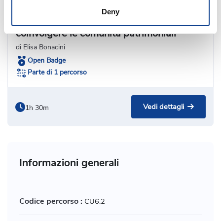
Multimediale
Deny
Storytelling partecipativo: come
coinvolgere le comunità patrimoniali
di Elisa Bonacini
Open Badge
Parte di 1 percorso
Vedi dettagli
1h 30m
Informazioni generali
Codice percorso :
CU6.2