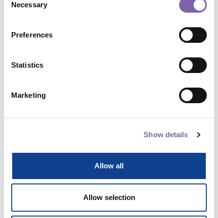
Necessary
Selection
tecniche
di Elisa Bonacini
Preferences
Open Badge
Parte di 1 percorso
Statistics
Vedi dettagli
1h
Marketing
Show details
Allow all
Allow selection