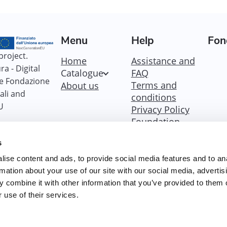
Menu
Help
Fon
project.
Home
Assistance and
a - Digital
Catalogue
FAQ
he Fondazione
Terms and
About us
ali and
conditions
U
Privacy Policy
Foundation
Policy
s
Policy Dicolab
Cookie Policy
ise content and ads, to provide social media features and to an
Accessibility
rmation about your use of our site with our social media, advertis
statement
 combine it with other information that you’ve provided to them o
Accessibility
 use of their services.
goals