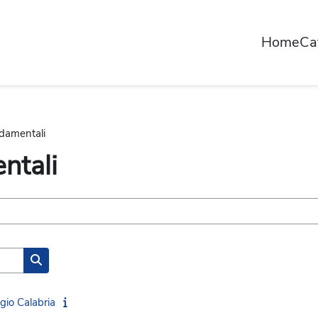
Home
Ca
ndamentali
ntali
Search courses
gio Calabria