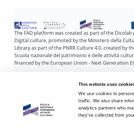
The FAD platform was created as part of the Dicolab 
Digital culture, promoted by the Ministero della Cultur
Library as part of the PNRR Culture 4.0, created by t
Scuola nazionale del patrimonio e delle attività cultur
financed by the European Union - Next Generation E
This website uses cookie
We use cookies to personal
traffic. We also share info
analytics partners who may
they’ve collected from your