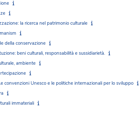
zione
nze
zzazione: la ricerca nel patrimonio culturale
humanism
sfide della conservazione
tuzione: beni culturali, responsabilità e sussidiarietà.
lturale, ambiente
artecipazione
 Le convenzioni Unesco e le politiche internazionali per lo sviluppo
ra
urali immateriali