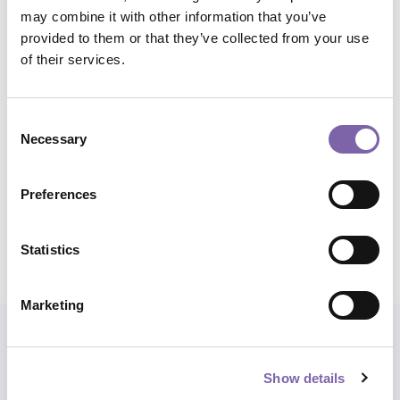
may combine it with other information that you’ve
Ambiti tematici:
Cura e gestione del patrimonio
provided to them or that they’ve collected from your use
of their services.
Temi:
Inventariazione, archiviazione e catalogazione
Consent
Ambiti di applicazione:
Musei, Archivi, Biblioteche
Necessary
Selection
Durata complessiva:
2h
Preferences
Condividi corso
Statistics
Marketing
Esplora anche i percorsi
Show details