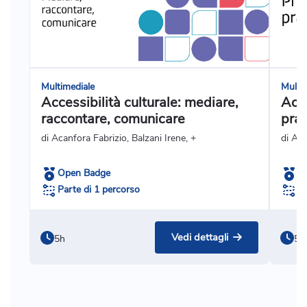
Multimediale
Multi
Accessibilità culturale: mediare,
Acce
raccontare, comunicare
prat
di Acanfora Fabrizio, Balzani Irene, +
di Ag
Open Badge
O
Parte di 1 percorso
Pa
Vedi dettagli
5h
5h