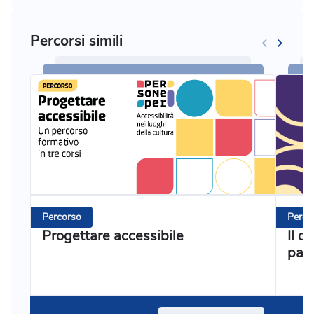
Percorsi simili
Percorso
Perco
Progettare accessibile
Il d
patr