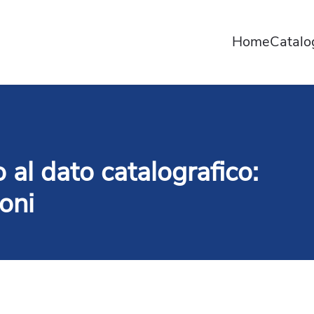
Home
Catal
 al dato catalografico:
ioni