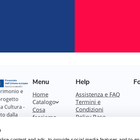
Menu
Help
Fo
trimonio e
Home
Assistenza e FAQ
 progetto
Catalogo
Termini e
a Cultura -
Condizioni
Cosa
to dalla
Policy Base
facciamo
vità
Policy Fondazione
ation EU
s
Policy Dicolab
Cookie Policy
ise content and ads, to provide social media features and to an