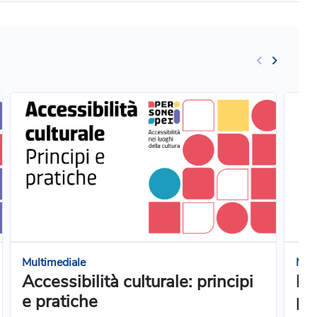
Multimediale
Mult
Accessibilità culturale: principi
L’a
e pratiche
pr