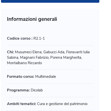
Informazioni generali
Codice corso :
R2.1-1
Chi:
Musumeci Elena, Gabucci Ada, Fioravanti Iulia
Sabina, Magnani Fabrizio, Porena Margherita,
Montalbano Riccardo
Formato corso:
Multimediale
Programma:
Dicolab
imediale
Multimediale
rte di accogliere: principi e
I princip
Ambiti tematici:
Cura e gestione del patrimonio
atiche dell'accoglienza nei
accessib