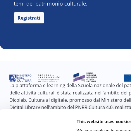
temi del patrimonio culturale.
Registrati
La piattaforma e-learning della Scuola nazionale del pa
delle attività culturali è stata realizzata nell'ambito del
Dicolab. Cultura al digitale, promosso dal Ministero dell
Digital Library nell'ambito del PNRR Cultura 4.0, realizza
Fondazione Scuola nazionale del patrimonio e delle atti
culturali e finanziato dall'Unione europea - Next Gener
This website uses cookie
We use cookies to personal