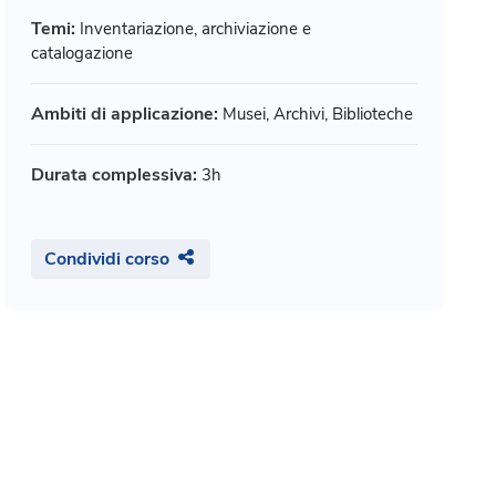
sei, archivi e biblioteche
di Pensa Iolan
Temi:
Inventariazione, archiviazione e
ugenti Andrea, Cognigni Cecilia, +
catalogazione
Open Badge
Open Ba
Parte di 1 percorso
Parte di 
Ambiti di applicazione:
Musei, Archivi, Biblioteche
Durata complessiva:
3h
Vedi dettagli
Durata:
5h
Durata:
1h
Condividi corso