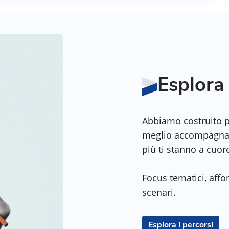
Esplora 
Abbiamo costruito per
meglio accompagnar
più ti stanno a cuor
Focus tematici, affon
scenari.
Esplora i percorsi