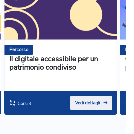
Percorso
Per
Il digitale accessibile per un
Co
patrimonio condiviso
pa
Vedi dettagli
Corsi:
3