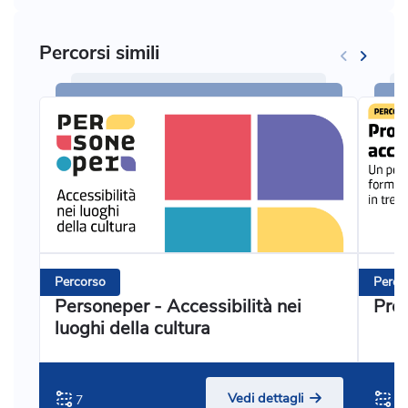
Percorsi simili
Percorso
Perco
Personeper - Accessibilità nei
Prog
luoghi della cultura
Vedi dettagli
7
3