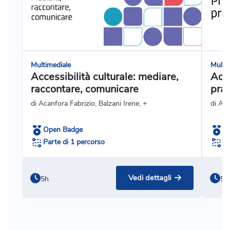
Multimediale
Multi
Accessibilità culturale: mediare,
Acce
raccontare, comunicare
prat
di Acanfora Fabrizio, Balzani Irene, +
di Ag
Open Badge
O
Parte di 1 percorso
Pa
Vedi dettagli
5h
5h