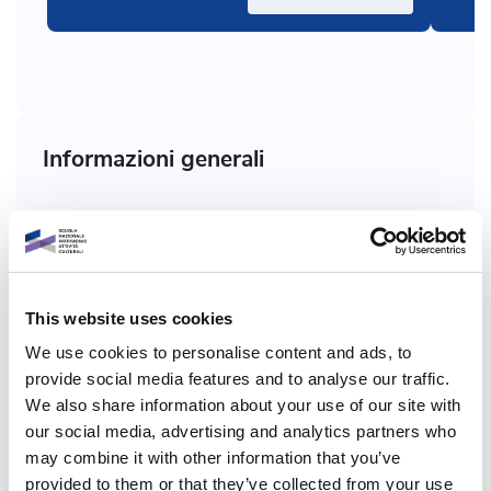
Informazioni generali
Codice percorso :
FORM2.0
Programma:
Personeper
This website uses cookies
We use cookies to personalise content and ads, to
Ambiti tematici:
Coinvolgimento, accessibilità e
provide social media features and to analyse our traffic.
comunicazione
We also share information about your use of our site with
our social media, advertising and analytics partners who
Temi:
Accessibilità, inclusione e progettazione
may combine it with other information that you’ve
universale, Audience development e partecipazione
provided to them or that they’ve collected from your use