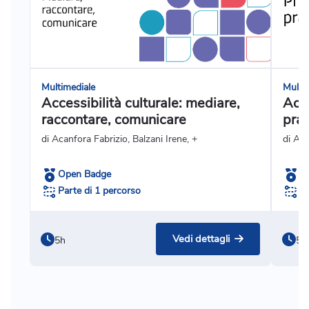
Multimediale
Multi
Accessibilità culturale: mediare,
Acce
raccontare, comunicare
prat
di Acanfora Fabrizio, Balzani Irene, +
di Ag
Open Badge
O
Parte di 1 percorso
Pa
Vedi dettagli
5h
5h