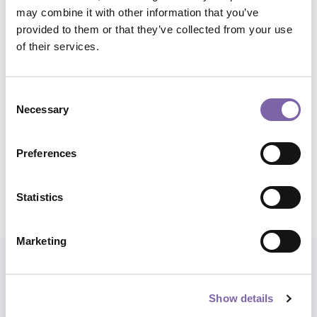
Digitalizzazione e tecnologie per il patrimonio
may combine it with other information that you’ve
provided to them or that they’ve collected from your use
of their services.
Temi:
Banche dati e gestione della conoscenza, Banche
dati, interoperabilità e gestione della conoscenza
Consent
Ambiti di applicazione:
Musei, Archivi, Biblioteche
Necessary
Selection
Durata complessiva:
2h
Preferences
Condividi corso
Statistics
Marketing
Esplora anche i percorsi
Show details