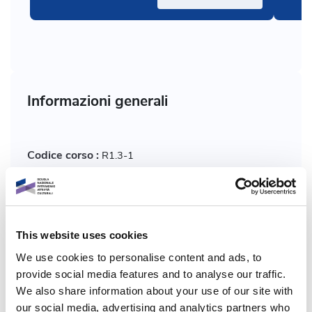
Informazioni generali
Codice corso :
R1.3-1
Chi:
Bagnoli Martina
Formato corso:
Video
This website uses cookies
We use cookies to personalise content and ads, to
Programma:
Dicolab
provide social media features and to analyse our traffic.
We also share information about your use of our site with
Ambiti tematici:
our social media, advertising and analytics partners who
Studio, ricerca e approfondimenti,