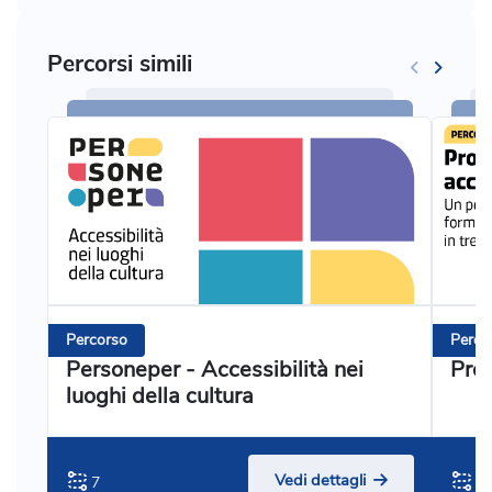
Percorsi simili
Percorso
Perco
Personeper - Accessibilità nei
Prog
luoghi della cultura
Vedi dettagli
7
3