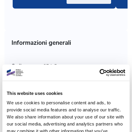
Informazioni generali
Codice corso :
G7.1-5
Chi:
Di Castri Martina
This website uses cookies
Formato corso:
Multimediale
We use cookies to personalise content and ads, to
provide social media features and to analyse our traffic.
Programma:
Dicolab
We also share information about your use of our site with
our social media, advertising and analytics partners who
Ambiti tematici:
Gestione, pianificazione e sviluppo
may combine it with other information that you’ve