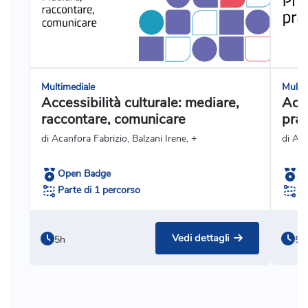
Multimediale
Multi
Accessibilità culturale: mediare,
Acce
raccontare, comunicare
prat
di Acanfora Fabrizio, Balzani Irene, +
di Ag
Open Badge
O
Parte di 1 percorso
Pa
Vedi dettagli
5h
5h