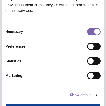
provided to them or that they’ve collected from your use
of their services.
Temi:
Sostenibilità e modelli di gestione
Ambiti di applicazione:
Tutti
Consent
Necessary
Selection
Durata complessiva:
45m
Preferences
Condividi corso
Statistics
Marketing
Esplora anche i percorsi
Show details
Abbiamo costruito per te percorsi e
itinerari tra i diversi corsi per meglio