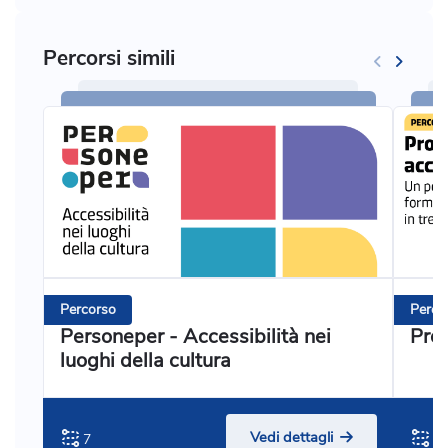
Percorsi simili
Percorso
Perco
Personeper - Accessibilità nei
Prog
luoghi della cultura
Vedi dettagli
7
3