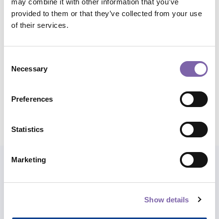
may combine it with other information that you’ve
Temi:
Cultura digitale e innovazione organizzativa
provided to them or that they’ve collected from your use
of their services.
Ambiti di applicazione:
Trasversale
Consent
Durata complessiva:
3h
Necessary
Selection
Condividi percorso
Preferences
Statistics
Marketing
Esplora anche i corsi
Show details