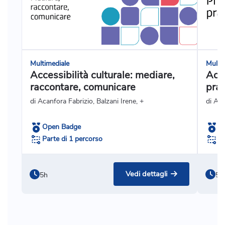
Multimediale
Multi
Accessibilità culturale: mediare,
Acce
raccontare, comunicare
prat
di Acanfora Fabrizio, Balzani Irene, +
di Ag
Open Badge
O
Parte di 1 percorso
Pa
Vedi dettagli
5h
5h