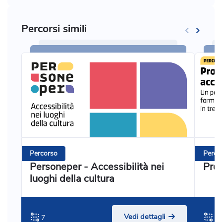
Percorsi simili
Percorso
Perco
Personeper - Accessibilità nei
Prog
luoghi della cultura
Vedi dettagli
7
3