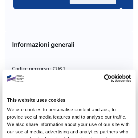
Informazioni generali
Codice percorso :
CU6.1
Chi:
Debono Sandro
This website uses cookies
Programma:
Dicolab
We use cookies to personalise content and ads, to
provide social media features and to analyse our traffic.
Ambiti tematici:
Digitalizzazione e tecnologie per il
We also share information about your use of our site with
patrimonio
our social media, advertising and analytics partners who