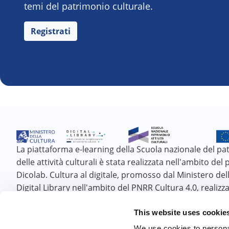
temi del patrimonio culturale.
Registrati
La piattaforma e-learning della Scuola nazionale del pa
delle attività culturali è stata realizzata nell'ambito del
Dicolab. Cultura al digitale, promosso dal Ministero dell
Digital Library nell'ambito del PNRR Cultura 4.0, realizza
Fondazione Scuola nazionale del patrimonio e delle atti
culturali e finanziato dall'Unione europea - Next Gener
This website uses cookie
We use cookies to personal