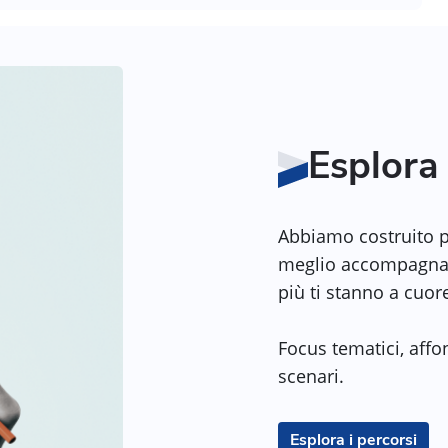
Esplora 
Abbiamo costruito per
meglio accompagnar
più ti stanno a cuor
Focus tematici, affon
scenari.
Esplora i percorsi