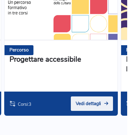
Percorso
Per
Progettare accessibile
Il 
pa
Vedi dettagli
Corsi:
3