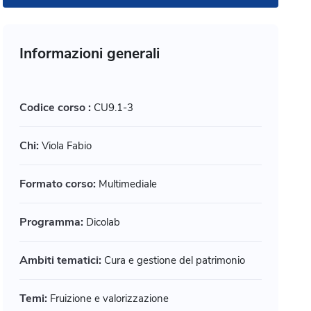
Informazioni generali
Codice corso :
CU9.1-3
Chi:
Viola Fabio
Formato corso:
Multimediale
Programma:
Dicolab
imediale
Multimediale
Ambiti tematici:
Cura e gestione del patrimonio
ogettare accessibile: principi
Progetta
pratiche
persona 
Temi:
Fruizione e valorizzazione