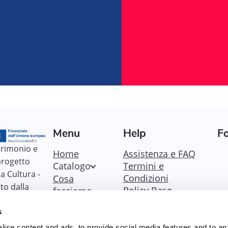
Menu
Help
Fo
trimonio e
Home
Assistenza e FAQ
 progetto
Catalogo
Termini e
a Cultura -
Condizioni
Cosa
to dalla
Policy Base
facciamo
vità
Policy Fondazione
ation EU
s
Policy Dicolab
Cookie Policy
ise content and ads, to provide social media features and to an