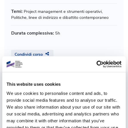
Temi:
Project management e strumenti operativi,
Politiche, linee di indirizzo e dibattito contemporaneo
Durata complessiva:
5h
Condividi corso
This website uses cookies
Esplora anche i percorsi
We use cookies to personalise content and ads, to
provide social media features and to analyse our traffic.
Abbiamo costruito per te percorsi e
We also share information about your use of our site with
itinerari tra i diversi corsi per meglio
our social media, advertising and analytics partners who
accompagnarti in una formazione
may combine it with other information that you’ve
provided to them or that they’ve collected from your use