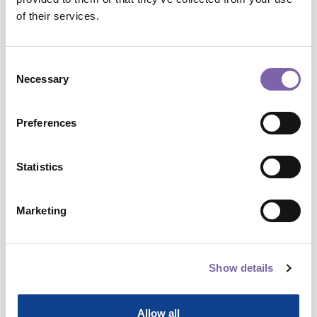
completa sui temi che più ti stanno a
of their services.
cuore.
Focus tematici, affondi specialistici,
Consent
punti di vista, prospettive e scenari.
Necessary
Selection
Preferences
Esplora i percorsi
Statistics
Marketing
Show details
Allow all